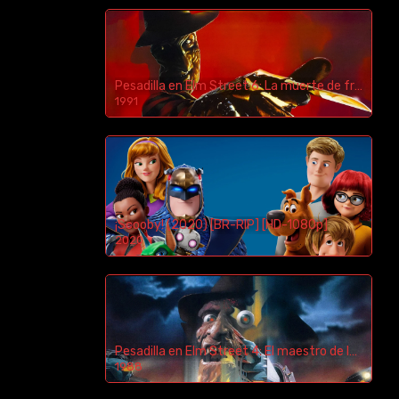
Pesadilla en Elm Street 6: La muerte de freddy (1991) [BR-RIP] [HD-1080p]
1991
¡Scooby! (2020) [BR-RIP] [HD-1080p]
2020
1080p/720p
Pesadilla en Elm Street 4: El maestro de los sueños (1988) [BR-RIP] [HD-1080p]
1988