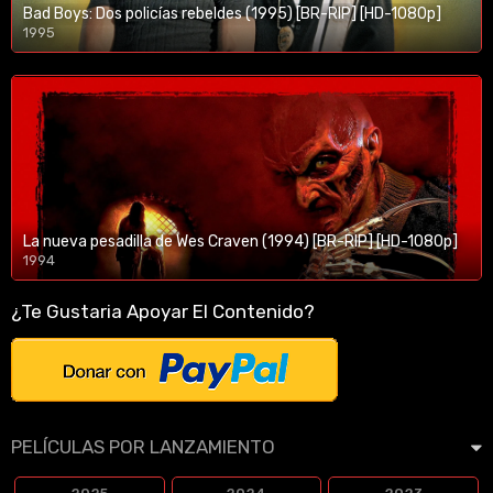
Bad Boys: Dos policías rebeldes (1995) [BR-RIP] [HD-1080p]
1995
1080p/720p
La nueva pesadilla de Wes Craven (1994) [BR-RIP] [HD-1080p]
1994
1080p/720p
¿Te Gustaria Apoyar El Contenido?
PELÍCULAS POR LANZAMIENTO