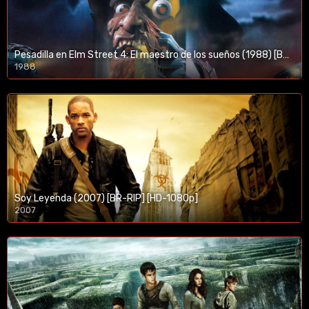
Pesadilla en Elm Street 4: El maestro de los sueños (1988) [BR-RIP] [HD-1080p]
1988
Soy Leyenda (2007) [BR-RIP] [HD-1080p]
2007
1080p/720p