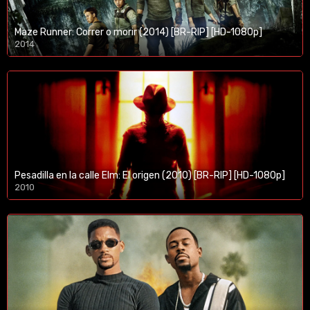
Maze Runner: Correr o morir (2014) [BR-RIP] [HD-1080p]
2014
1080p/720p
Pesadilla en la calle Elm: El origen (2010) [BR-RIP] [HD-1080p]
2010
1080p/720p