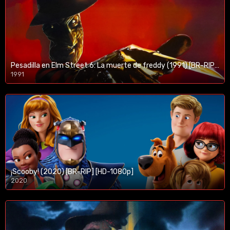
Pesadilla en Elm Street 6: La muerte de freddy (1991) [BR-RIP] [HD-1080p]
1991
¡Scooby! (2020) [BR-RIP] [HD-1080p]
2020
1080p/720p