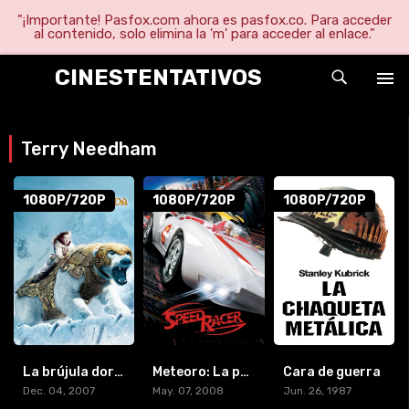
"¡Importante! Pasfox.com ahora es pasfox.co. Para acceder
al contenido, solo elimina la 'm' para acceder al enlace."
CINESTENTATIVOS
Terry Needham
1080P/720P
1080P/720P
1080P/720P
La brújula dorada (2020) [BR-RIP] [HD-1080p]
Meteoro: La película
Cara de guerra
Dec. 04, 2007
May. 07, 2008
Jun. 26, 1987