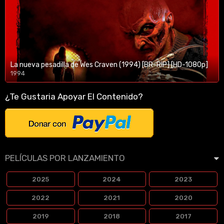
La nueva pesadilla de Wes Craven (1994) [BR-RIP] [HD-1080p]
1994
1080p/720p
¿Te Gustaria Apoyar El Contenido?
PELÍCULAS POR LANZAMIENTO
2025
2024
2023
2022
2021
2020
2019
2018
2017