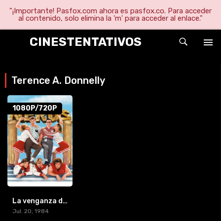
"¡Importante! Pasfox.com ahora es pasfox.co. Para acceder
al contenido, solo elimina la 'm' para acceder al enlace."
CINESTENTATIVOS
Terence A. Donnelly
1080P/720P
La venganza de los nerds (1984) [BR-RIP] [HD-1080p]
Jul. 20, 1984