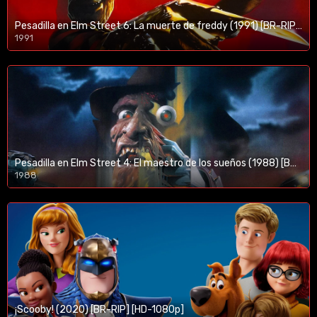
Pesadilla en Elm Street 6: La muerte de freddy (1991) [BR-RIP] [HD-1080p]
1991
Pesadilla en Elm Street 4: El maestro de los sueños (1988) [BR-RIP] [HD-1080p]
1988
¡Scooby! (2020) [BR-RIP] [HD-1080p]