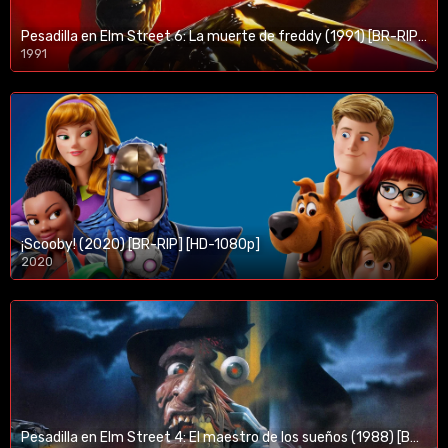
Pesadilla en Elm Street 6: La muerte de freddy (1991) [BR-RIP] [HD-1080p]
1991
¡Scooby! (2020) [BR-RIP] [HD-1080p]
2020
1080p/720p
Pesadilla en Elm Street 4: El maestro de los sueños (1988) [BR-RIP] [HD-1080p]