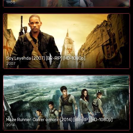
1988
Soy Leyenda (2007) [BR-RIP] [HD-1080p]
2007
1080p/720p
Maze Runner: Correr o morir (2014) [BR-RIP] [HD-1080p]
2014
1080p/720p