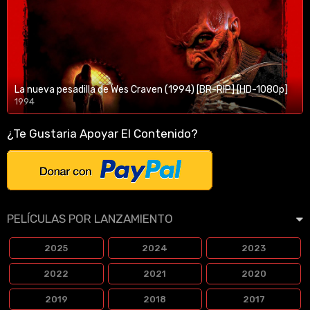
La nueva pesadilla de Wes Craven (1994) [BR-RIP] [HD-1080p]
1994
1080p/720p
¿Te Gustaria Apoyar El Contenido?
PELÍCULAS POR LANZAMIENTO
2025
2024
2023
2022
2021
2020
2019
2018
2017