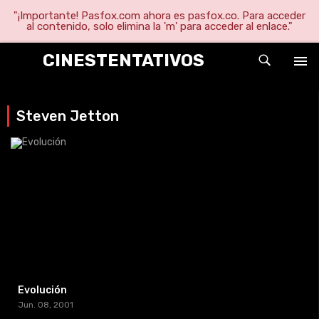
"¡Importante! Pasfox.com ahora es pasfox.co. Para acceder
al contenido, solo elimina la 'm' para acceder al enlace."
CINESTENTATIVOS
Steven Jetton
Evolución
Jun. 08, 2001