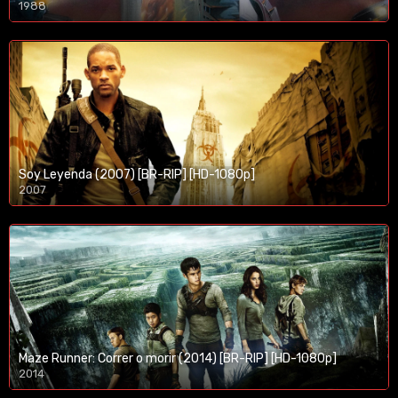
1988
Soy Leyenda (2007) [BR-RIP] [HD-1080p]
2007
1080p/720p
Maze Runner: Correr o morir (2014) [BR-RIP] [HD-1080p]
2014
1080p/720p