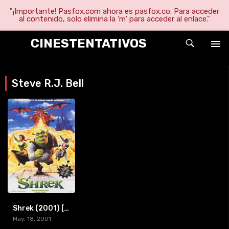
"¡Importante! Pasfox.com ahora es pasfox.co. Para acceder
al contenido, solo elimina la 'm' para acceder al enlace."
CINESTENTATIVOS
Steve R.J. Bell
Shrek (2001) [BR-RIP] [HD-720p]
May. 18, 2001