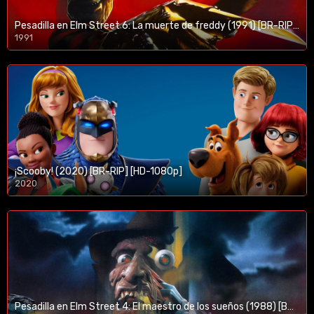
Pesadilla en Elm Street 6: La muerte de freddy (1991) [BR-RIP] [HD-1080p]
1991
¡Scooby! (2020) [BR-RIP] [HD-1080p]
2020
1080p/720p
Pesadilla en Elm Street 4: El maestro de los sueños (1988) [BR-RIP] [HD-1080p]