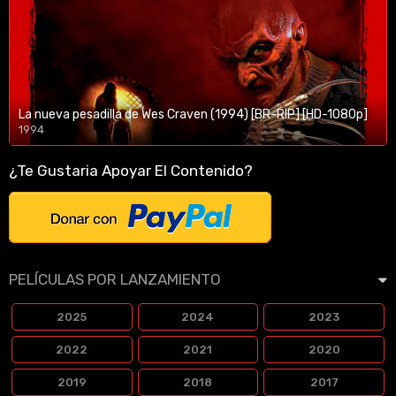
La nueva pesadilla de Wes Craven (1994) [BR-RIP] [HD-1080p]
1994
1080p/720p
¿Te Gustaria Apoyar El Contenido?
PELÍCULAS POR LANZAMIENTO
2025
2024
2023
2022
2021
2020
2019
2018
2017