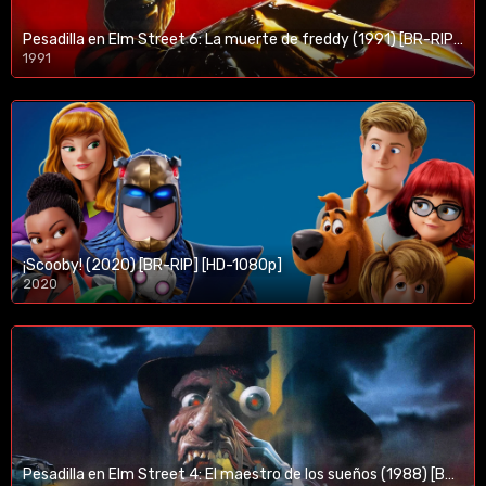
Pesadilla en Elm Street 6: La muerte de freddy (1991) [BR-RIP] [HD-1080p]
1991
¡Scooby! (2020) [BR-RIP] [HD-1080p]
2020
1080p/720p
Pesadilla en Elm Street 4: El maestro de los sueños (1988) [BR-RIP] [HD-1080p]