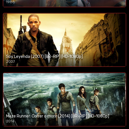
1988
Soy Leyenda (2007) [BR-RIP] [HD-1080p]
2007
1080p/720p
Maze Runner: Correr o morir (2014) [BR-RIP] [HD-1080p]
2014
1080p/720p