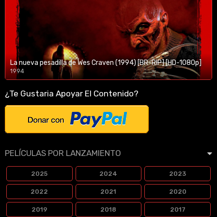
La nueva pesadilla de Wes Craven (1994) [BR-RIP] [HD-1080p]
1994
1080p/720p
¿Te Gustaria Apoyar El Contenido?
PELÍCULAS POR LANZAMIENTO
2025
2024
2023
2022
2021
2020
2019
2018
2017