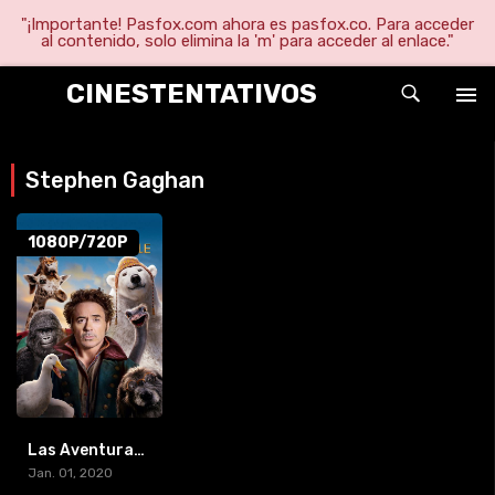
"¡Importante! Pasfox.com ahora es pasfox.co. Para acceder
al contenido, solo elimina la 'm' para acceder al enlace."
CINESTENTATIVOS
Stephen Gaghan
1080P/720P
Las Aventuras Del Doctor Dolittle (2020) [BR-RIP] [HD-1080p]
Jan. 01, 2020