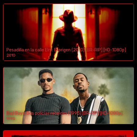
Pesadilla en la calle Elm: El origen (2010) [BR-RIP] [HD-1080p]
2010
1080p/720p
Bad Boys: Dos policías rebeldes (1995) [BR-RIP] [HD-1080p]
1995
1080p/720p