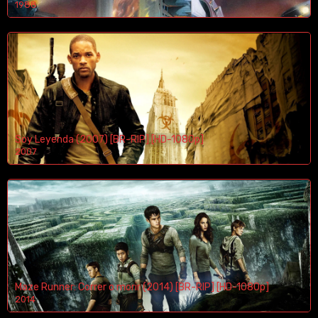
1988
Soy Leyenda (2007) [BR-RIP] [HD-1080p]
2007
1080p/720p
Maze Runner: Correr o morir (2014) [BR-RIP] [HD-1080p]
2014
1080p/720p