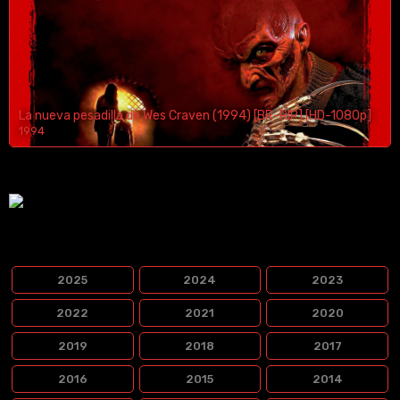
La nueva pesadilla de Wes Craven (1994) [BR-RIP] [HD-1080p]
1994
1080p/720p
¿Te Gustaria Apoyar El Contenido?
PELÍCULAS POR LANZAMIENTO
2025
2024
2023
2022
2021
2020
2019
2018
2017
2016
2015
2014