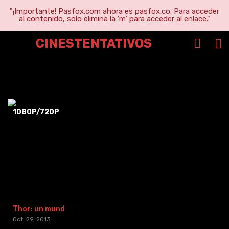
"¡Importante! Pasfox.com ahora es pasfox.co. Para acceder
al contenido, solo elimina la 'm' para acceder al enlace."
CINESTENTATIVOS
Stanley Chan Wan Sze
1080P/720P
Thor: un mundo oscuro (2013) [BR-RIP] [HD-1080p]
Oct. 29, 2013