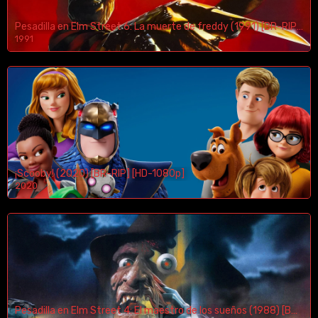
Pesadilla en Elm Street 6: La muerte de freddy (1991) [BR-RIP] [HD-1080p]
1991
¡Scooby! (2020) [BR-RIP] [HD-1080p]
2020
1080p/720p
Pesadilla en Elm Street 4: El maestro de los sueños (1988) [BR-RIP] [HD-1080p]