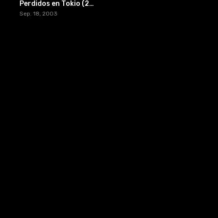
Perdidos en Tokio (2003) [BR-RIP] [HD-1080p]
Sep. 18, 2003