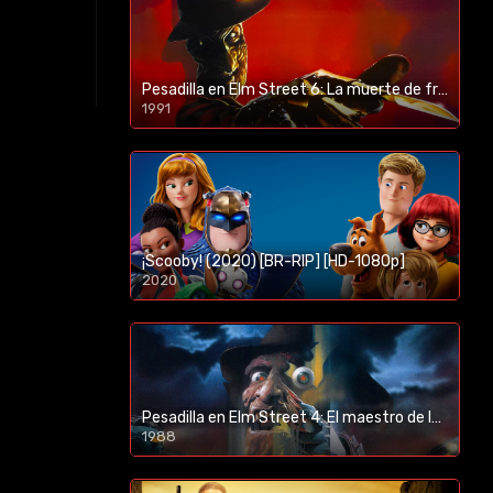
Pesadilla en Elm Street 6: La muerte de freddy (1991) [BR-RIP] [HD-1080p]
1991
¡Scooby! (2020) [BR-RIP] [HD-1080p]
2020
1080p/720p
Pesadilla en Elm Street 4: El maestro de los sueños (1988) [BR-RIP] [HD-1080p]
1988