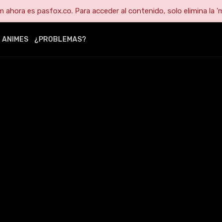
ahora es pasfox.co. Para acceder al contenido, solo elimina la 'm
ANIMES
¿PROBLEMAS?