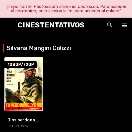
"¡Importante! Pasfox.com ahora es pasfox.co. Para acceder
al contenido, solo elimina la 'm' para acceder al enlace."
CINESTENTATIVOS
Silvana Mangini Colizzi
1080P/720P
Dios perdona… Yó no! (1917) [1080p/720p]
Oct. 31, 1967