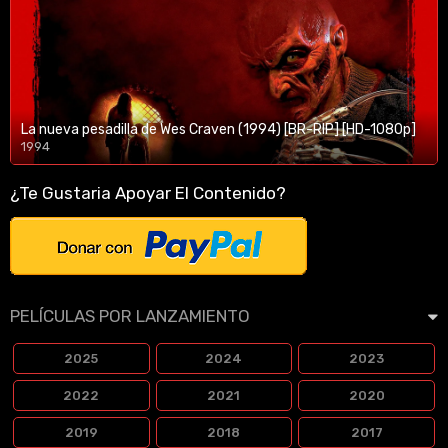
La nueva pesadilla de Wes Craven (1994) [BR-RIP] [HD-1080p]
1994
1080p/720p
¿Te Gustaria Apoyar El Contenido?
PELÍCULAS POR LANZAMIENTO
2025
2024
2023
2022
2021
2020
2019
2018
2017