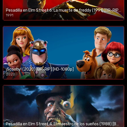
Pesadilla en Elm Street 6: La muerte de freddy (1991) [BR-RIP] [HD-1080p]
1991
¡Scooby! (2020) [BR-RIP] [HD-1080p]
2020
1080p/720p
Pesadilla en Elm Street 4: El maestro de los sueños (1988) [BR-RIP] [HD-1080p]