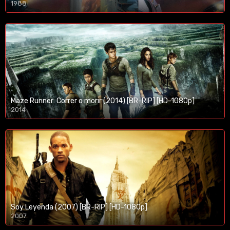
1988
Maze Runner: Correr o morir (2014) [BR-RIP] [HD-1080p]
2014
1080p/720p
Soy Leyenda (2007) [BR-RIP] [HD-1080p]
2007
1080p/720p