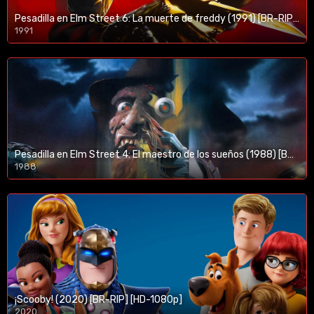
Pesadilla en Elm Street 6: La muerte de freddy (1991) [BR-RIP] [HD-1080p]
1991
Pesadilla en Elm Street 4: El maestro de los sueños (1988) [BR-RIP] [HD-1080p]
1988
¡Scooby! (2020) [BR-RIP] [HD-1080p]
2020