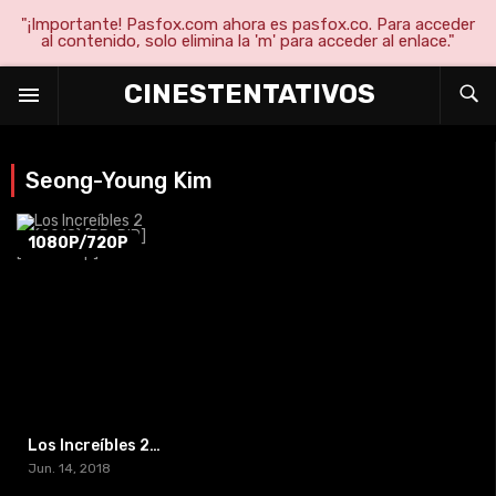
"¡Importante! Pasfox.com ahora es pasfox.co. Para acceder
al contenido, solo elimina la 'm' para acceder al enlace."
CINESTENTATIVOS
Seong-Young Kim
1080P/720P
Los Increíbles 2 (2018) [BR-RIP] [HD-1080p]
Jun. 14, 2018