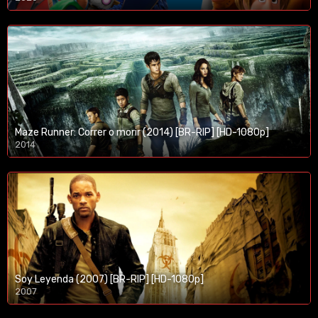
1080p/720p
Maze Runner: Correr o morir (2014) [BR-RIP] [HD-1080p]
2014
1080p/720p
Soy Leyenda (2007) [BR-RIP] [HD-1080p]
2007
1080p/720p