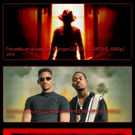
Pesadilla en la calle Elm: El origen (2010) [BR-RIP] [HD-1080p]
2010
1080p/720p
Bad Boys: Dos policías rebeldes (1995) [BR-RIP] [HD-1080p]
1995
1080p/720p