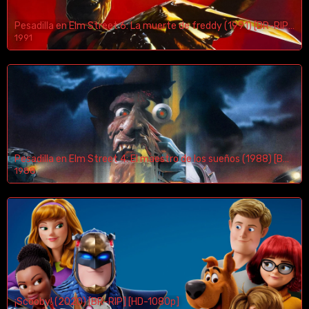
Pesadilla en Elm Street 6: La muerte de freddy (1991) [BR-RIP] [HD-1080p]
1991
Pesadilla en Elm Street 4: El maestro de los sueños (1988) [BR-RIP] [HD-1080p]
1988
¡Scooby! (2020) [BR-RIP] [HD-1080p]