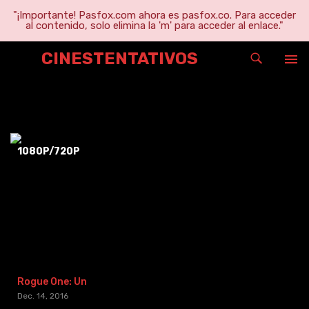
"¡Importante! Pasfox.com ahora es pasfox.co. Para acceder
al contenido, solo elimina la 'm' para acceder al enlace."
CINESTENTATIVOS
Scott Nankivel
1080P/720P
Rogue One: Una historia de Star Wars (2016) [BR-RIP] [HD-1080p]
Dec. 14, 2016