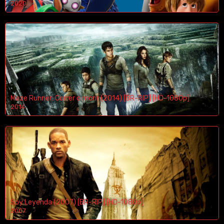
2020
1080p/720p
Maze Runner: Correr o morir (2014) [BR-RIP] [HD-1080p]
2014
1080p/720p
Soy Leyenda (2007) [BR-RIP] [HD-1080p]
2007
1080p/720p