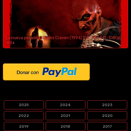
La nueva pesadilla de Wes Craven (1994) [BR-RIP] [HD-1080p]
1994
1080p/720p
¿Te Gustaria Apoyar El Contenido?
PELÍCULAS POR LANZAMIENTO
2025
2024
2023
2022
2021
2020
2019
2018
2017