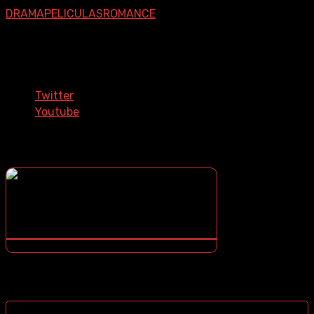
parte de su vida, ella le exige un nuevo ...
DRAMA
PELICULAS
ROMANCE
Síguenos En Nuestras Redes
Sociales
Twitter
Youtube
¿COMO DESCARGAR?
¿NO SABES COMO DESCARGAR? ¡TE ENSEÑO COMO!
CONTENIDOS DESTACADOS