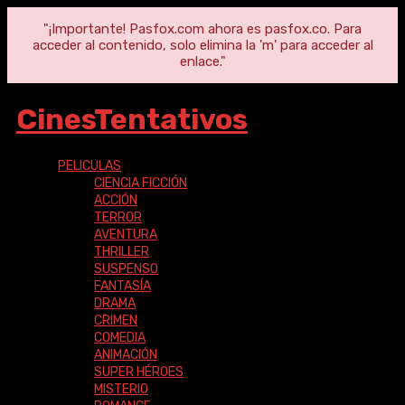
"¡Importante! Pasfox.com ahora es pasfox.co. Para
acceder al contenido, solo elimina la 'm' para acceder al
enlace."
CinesTentativos
PELICULAS
CIENCIA FICCIÓN
ACCIÓN
TERROR
AVENTURA
THRILLER
SUSPENSO
FANTASÍA
DRAMA
CRIMEN
COMEDIA
ANIMACIÓN
SUPER HÉROES
MISTERIO