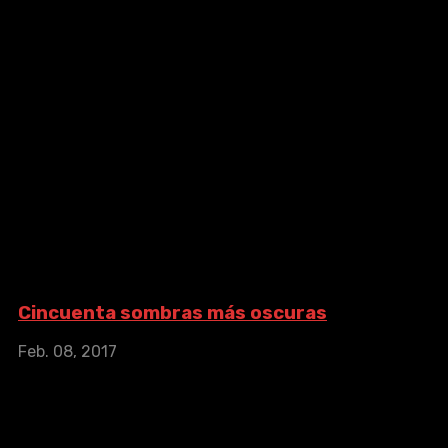
Cincuenta sombras más oscuras
Cincuenta
sombras más
oscuras
Feb. 08, 2017
IMDb: 4.6
2017
118 min
Cuando Christian Grey, que se siente herido, intenta
convencer a Anastasia Steele de que vuelva a formar