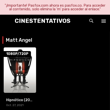
"¡Importante! Pasfox.com ahora es pasfox.co. Para acceder
al contenido, solo elimina la 'm' para acceder al enlace."
CINESTENTATIVOS
Matt Angel
1080P/720P
Hipnótico (2021) [1080p/720p]
Oct. 27, 2021