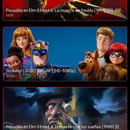
Pesadilla en Elm Street 6: La muerte de freddy (1991) [BR-RIP] [HD-1080p]
1991
¡Scooby! (2020) [BR-RIP] [HD-1080p]
2020
1080p/720p
Pesadilla en Elm Street 4: El maestro de los sueños (1988) [BR-RIP] [HD-1080p]