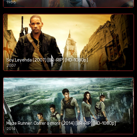
1988
Soy Leyenda (2007) [BR-RIP] [HD-1080p]
2007
1080p/720p
Maze Runner: Correr o morir (2014) [BR-RIP] [HD-1080p]
2014
1080p/720p