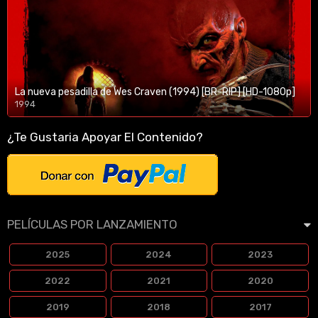
La nueva pesadilla de Wes Craven (1994) [BR-RIP] [HD-1080p]
1994
1080p/720p
¿Te Gustaria Apoyar El Contenido?
PELÍCULAS POR LANZAMIENTO
2025
2024
2023
2022
2021
2020
2019
2018
2017