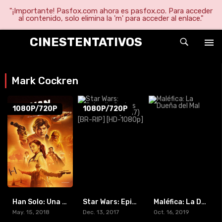
"¡Importante! Pasfox.com ahora es pasfox.co. Para acceder
al contenido, solo elimina la 'm' para acceder al enlace."
CINESTENTATIVOS
Mark Cockren
1080P/720P
1080P/720P
Han Solo: Una historia de Star Wars (2018) [BR-RIP] [HD-1080p]
Star Wars: Episodio 8 – Los últimos Jedi (2017) [BR-RIP] [HD-1080p]
Maléfica: La Dueña del Mal
May. 15, 2018
Dec. 13, 2017
Oct. 16, 2019