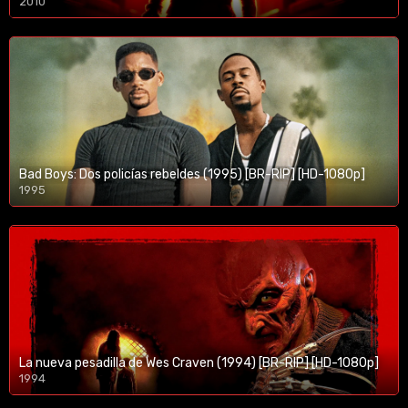
2010
1080p/720p
Bad Boys: Dos policías rebeldes (1995) [BR-RIP] [HD-1080p]
1995
1080p/720p
La nueva pesadilla de Wes Craven (1994) [BR-RIP] [HD-1080p]
1994
1080p/720p