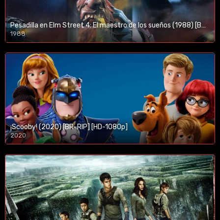
Pesadilla en Elm Street 4: El maestro de los sueños (1988) [BR-RIP] [HD-1080p]
1988
¡Scooby! (2020) [BR-RIP] [HD-1080p]
2020
1080p/720p