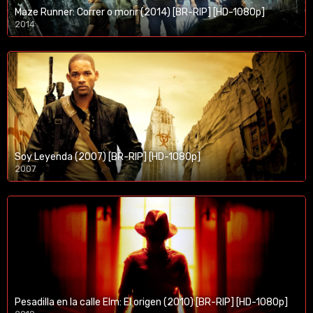
Maze Runner: Correr o morir (2014) [BR-RIP] [HD-1080p]
2014
1080p/720p
Soy Leyenda (2007) [BR-RIP] [HD-1080p]
2007
1080p/720p
Pesadilla en la calle Elm: El origen (2010) [BR-RIP] [HD-1080p]