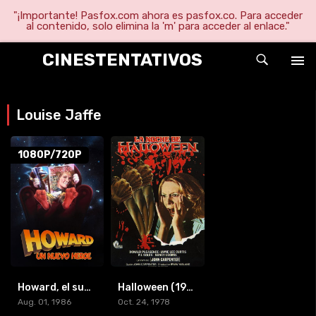
"¡Importante! Pasfox.com ahora es pasfox.co. Para acceder
al contenido, solo elimina la 'm' para acceder al enlace."
CINESTENTATIVOS
Louise Jaffe
1080P/720P
Howard, el superhéroe (1998) [BR-RIP] [HD-1080p]
Halloween (1978)
Aug. 01, 1986
Oct. 24, 1978