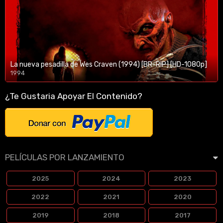
La nueva pesadilla de Wes Craven (1994) [BR-RIP] [HD-1080p]
1994
1080p/720p
¿Te Gustaria Apoyar El Contenido?
PELÍCULAS POR LANZAMIENTO
2025
2024
2023
2022
2021
2020
2019
2018
2017