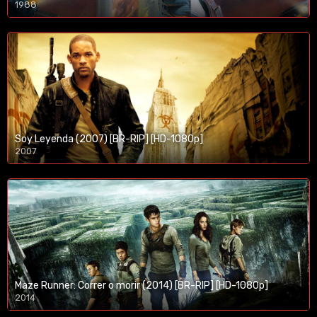
1988
Soy Leyenda (2007) [BR-RIP] [HD-1080p]
2007
1080p/720p
Maze Runner: Correr o morir (2014) [BR-RIP] [HD-1080p]
2014
1080p/720p