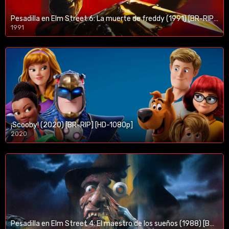
Pesadilla en Elm Street 6: La muerte de freddy (1991) [BR-RIP] [HD-1080p]
1991
¡Scooby! (2020) [BR-RIP] [HD-1080p]
2020
1080p/720p
Pesadilla en Elm Street 4: El maestro de los sueños (1988) [BR-RIP] [HD-1080p]