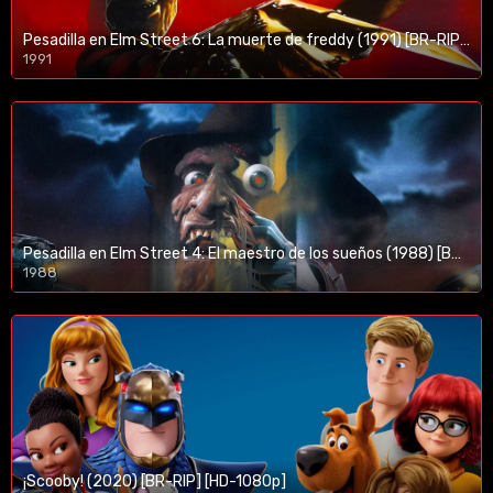
Pesadilla en Elm Street 6: La muerte de freddy (1991) [BR-RIP] [HD-1080p]
1991
Pesadilla en Elm Street 4: El maestro de los sueños (1988) [BR-RIP] [HD-1080p]
1988
¡Scooby! (2020) [BR-RIP] [HD-1080p]