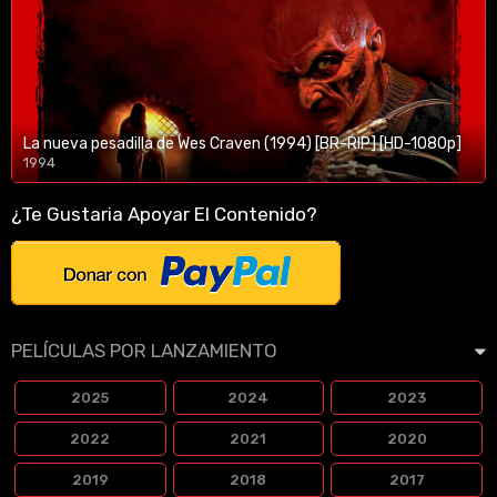
La nueva pesadilla de Wes Craven (1994) [BR-RIP] [HD-1080p]
1994
1080p/720p
¿Te Gustaria Apoyar El Contenido?
PELÍCULAS POR LANZAMIENTO
2025
2024
2023
2022
2021
2020
2019
2018
2017