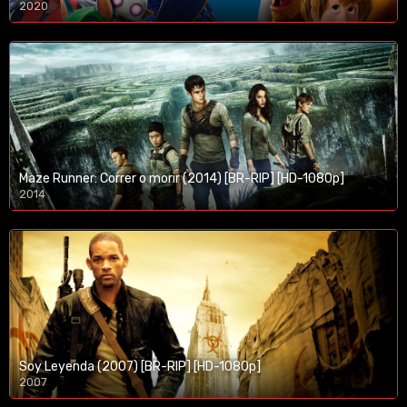
2020
1080p/720p
Maze Runner: Correr o morir (2014) [BR-RIP] [HD-1080p]
2014
1080p/720p
Soy Leyenda (2007) [BR-RIP] [HD-1080p]
2007
1080p/720p