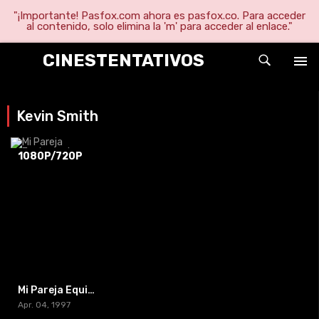
"¡Importante! Pasfox.com ahora es pasfox.co. Para acceder
al contenido, solo elimina la 'm' para acceder al enlace."
CINESTENTATIVOS
Kevin Smith
1080P/720P
Mi Pareja Equivocada
Apr. 04, 1997