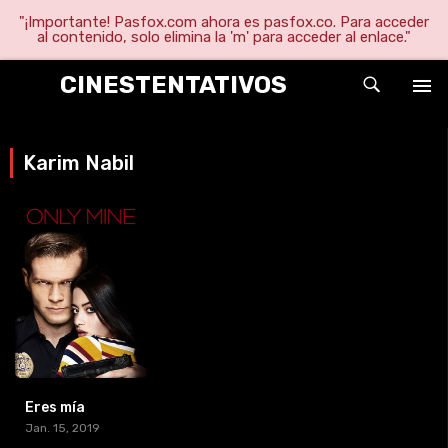
"¡Importante! Pasfox.com ahora es pasfox.co. Para acceder
al contenido, solo elimina la 'm' para acceder al enlace."
CINESTENTATIVOS
Karim Nabil
Eres mía
Jan. 15, 2019