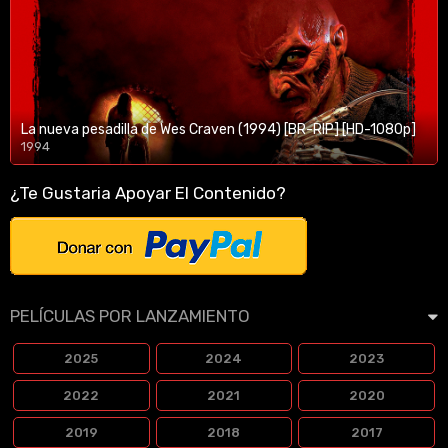
La nueva pesadilla de Wes Craven (1994) [BR-RIP] [HD-1080p]
1994
1080p/720p
¿Te Gustaria Apoyar El Contenido?
PELÍCULAS POR LANZAMIENTO
2025
2024
2023
2022
2021
2020
2019
2018
2017