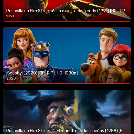
Pesadilla en Elm Street 6: La muerte de freddy (1991) [BR-RIP] [HD-1080p]
1991
¡Scooby! (2020) [BR-RIP] [HD-1080p]
2020
1080p/720p
Pesadilla en Elm Street 4: El maestro de los sueños (1988) [BR-RIP] [HD-1080p]