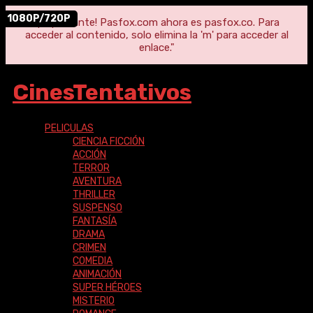
4K
1080P/720P
"¡Importante! Pasfox.com ahora es pasfox.co. Para
acceder al contenido, solo elimina la 'm' para acceder al
enlace."
CinesTentativos
PELICULAS
CIENCIA FICCIÓN
ACCIÓN
TERROR
AVENTURA
THRILLER
SUSPENSO
FANTASÍA
DRAMA
CRIMEN
COMEDIA
ANIMACIÓN
SUPER HÉROES
MISTERIO