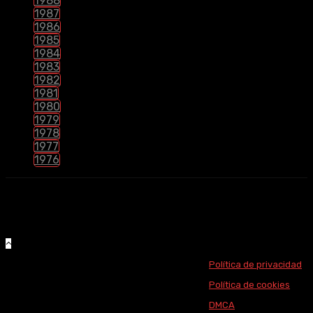
1988
1987
1986
1985
1984
1983
1982
1981
1980
1979
1978
1977
1976
Este sitio no aloja ni reproduce ningún archivo en sus servidores todo
el contenido hallado en esta web hace referencia a servidores
externos.
© 2020 por Cines Tentativos. Todos los derechos reservados
Política de privacidad
Política de cookies
DMCA