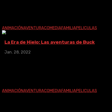
IMDb: 5.3
2022
82 min
Buck, Crash y Eddie junto a nuevos amigos se embarcan
en una misión para salvar al Mundo Perdido de la
dominación de los dinosaurios. Te ...
ANIMACIÓN
AVENTURA
COMEDIA
FAMILIA
PELICULAS
La Era de Hielo: Las aventuras de Buck
La Era
de
Hielo:
Jan. 28, 2022
Las
aventuras de Buck
IMDb: 5.3
2022
82 min
Buck, Crash y Eddie junto a nuevos amigos se embarcan
en una misión para salvar al Mundo Perdido de la
dominación de los dinosaurios. Te ...
ANIMACIÓN
AVENTURA
COMEDIA
FAMILIA
PELICULAS
Síguenos En Nuestras Redes
Sociales