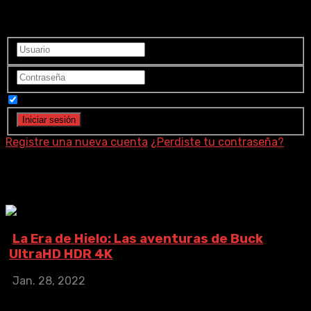
Ingrese a su cuenta
Recuérdame
Registre una nueva cuenta
¿Perdiste tu contraseña?
John C. Donkin
La Era de Hielo: Las aventuras de Buck
UltraHD HDR 4K
Jan. 28, 2022
La Era de Hielo: Las aventuras de Buck UltraHD HDR
4K