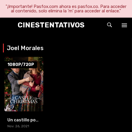
"¡Importante! Pasfox.com ahora es pasfox.co. Para acceder
al contenido, solo elimina la 'm' para acceder al enlace."
CINESTENTATIVOS
Joel Morales
1080P/720P
Un castillo por Navidad
Nov. 26, 2021