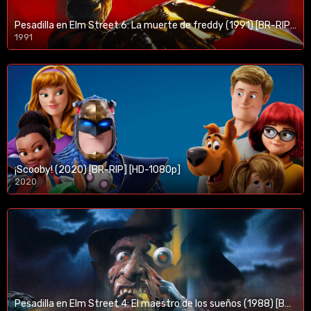
Pesadilla en Elm Street 6: La muerte de freddy (1991) [BR-RIP] [HD-1080p]
1991
¡Scooby! (2020) [BR-RIP] [HD-1080p]
2020
1080p/720p
Pesadilla en Elm Street 4: El maestro de los sueños (1988) [BR-RIP] [HD-1080p]