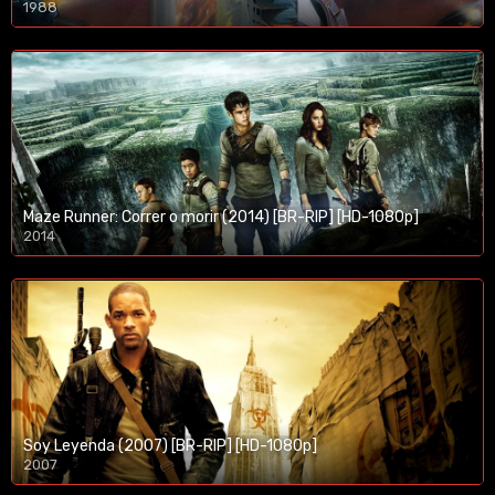
1988
Maze Runner: Correr o morir (2014) [BR-RIP] [HD-1080p]
2014
1080p/720p
Soy Leyenda (2007) [BR-RIP] [HD-1080p]
2007
1080p/720p