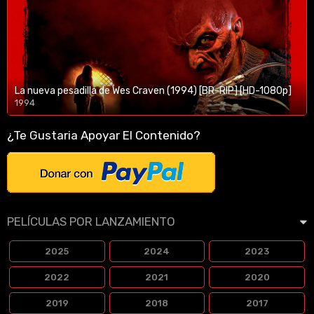
La nueva pesadilla de Wes Craven (1994) [BR-RIP] [HD-1080p]
1994
1080p/720p
¿Te Gustaria Apoyar El Contenido?
PELÍCULAS POR LANZAMIENTO
2025
2024
2023
2022
2021
2020
2019
2018
2017