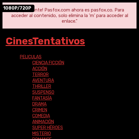
1080P/720P
"¡Importante! Pasfox.com ahora es pasfox.co. Para
acceder al contenido, solo elimina la 'm' para acceder al
enlace."
CinesTentativos
PELICULAS
CIENCIA FICCIÓN
ACCIÓN
TERROR
AVENTURA
THRILLER
SUSPENSO
FANTASÍA
DRAMA
CRIMEN
COMEDIA
ANIMACIÓN
SUPER HÉROES
MISTERIO