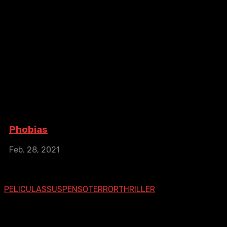
Phobias
Phobias
Feb. 28, 2021
IMDb: 3.7
2021
85 min
Cinco pacientes peligrosos que sufren de fobias
extremas y que son custodiados en un recinto de
pruebas del gobierno son sometidos a un test ...
PELICULAS
SUSPENSO
TERROR
THRILLER
Síguenos En Nuestras Redes
Sociales