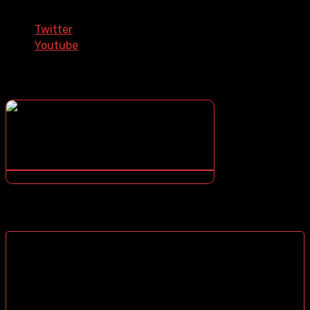
Twitter
Youtube
¿COMO DESCARGAR?
¿NO SABES COMO DESCARGAR? ¡TE ENSEÑO COMO!
CONTENIDOS DESTACADOS