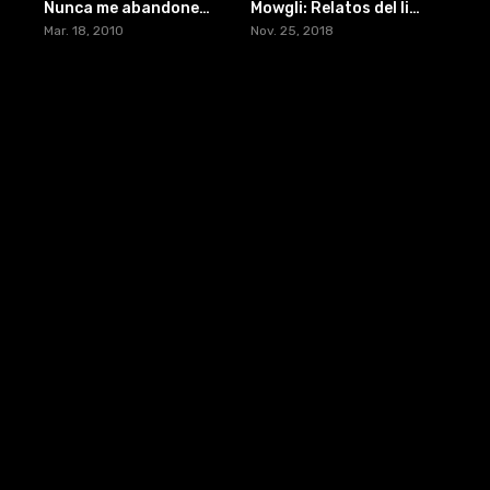
Nunca me abandones (2021) [BR-RIP] [1080p/720p]
Mowgli: Relatos del libro de la selva
Mar. 18, 2010
Nov. 25, 2018