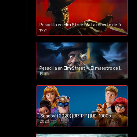
Pesadilla en Elm Street 6: La muerte de freddy (1991) [BR-RIP] [HD-1080p]
1991
Pesadilla en Elm Street 4: El maestro de los sueños (1988) [BR-RIP] [HD-1080p]
1988
¡Scooby! (2020) [BR-RIP] [HD-1080p]
2020
1080p/720p