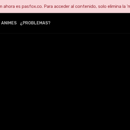
ahora es pasfox.co. Para acceder al contenido, solo elimina la 'm
ANIMES
¿PROBLEMAS?