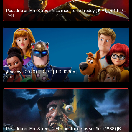
Pesadilla en Elm Street 6: La muerte de freddy (1991) [BR-RIP] [HD-1080p]
1991
¡Scooby! (2020) [BR-RIP] [HD-1080p]
2020
1080p/720p
Pesadilla en Elm Street 4: El maestro de los sueños (1988) [BR-RIP] [HD-1080p]