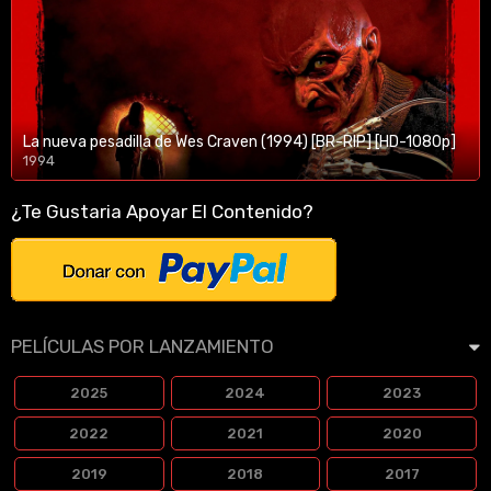
La nueva pesadilla de Wes Craven (1994) [BR-RIP] [HD-1080p]
1994
1080p/720p
¿Te Gustaria Apoyar El Contenido?
PELÍCULAS POR LANZAMIENTO
2025
2024
2023
2022
2021
2020
2019
2018
2017