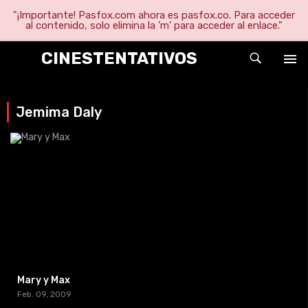
"¡Importante! Pasfox.com ahora es pasfox.co. Para acceder
al contenido, solo elimina la 'm' para acceder al enlace."
CINESTENTATIVOS
Jemima Daly
Mary y Max
Feb. 09, 2009