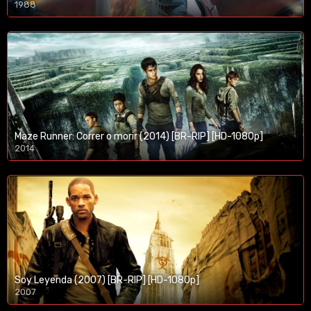
1988
Maze Runner: Correr o morir (2014) [BR-RIP] [HD-1080p]
2014
1080p/720p
Soy Leyenda (2007) [BR-RIP] [HD-1080p]
2007
1080p/720p