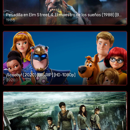
Pesadilla en Elm Street 4: El maestro de los sueños (1988) [BR-RIP] [HD-1080p]
1988
¡Scooby! (2020) [BR-RIP] [HD-1080p]
2020
1080p/720p