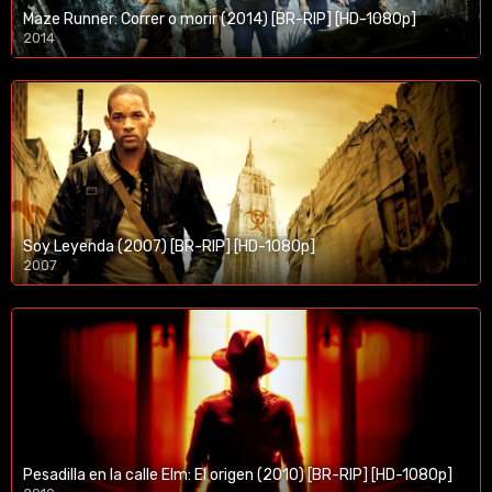
Maze Runner: Correr o morir (2014) [BR-RIP] [HD-1080p]
2014
1080p/720p
Soy Leyenda (2007) [BR-RIP] [HD-1080p]
2007
1080p/720p
Pesadilla en la calle Elm: El origen (2010) [BR-RIP] [HD-1080p]