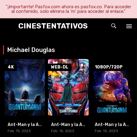
"¡Importante! Pasfox.com ahora es pasfox.co. Para acceder
al contenido, solo elimina la 'm' para acceder al enlace."
CINESTENTATIVOS
Michael Douglas
4K
WEB-DL
1080P/720P
Ant-Man y la Avispa: Quantumanía (2022) WEB-DL UltraHD HDR10+
Ant-Man y la Avispa: Quantumanía (2022) [WEB-DL 1080p]
Ant-Man y la Avispa: Quantumanía (2023) [BR-RIP] [HD-1080p]
Feb. 15, 2023
Feb. 15, 2023
Feb. 15, 2023