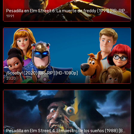
Pesadilla en Elm Street 6: La muerte de freddy (1991) [BR-RIP] [HD-1080p]
1991
¡Scooby! (2020) [BR-RIP] [HD-1080p]
2020
1080p/720p
Pesadilla en Elm Street 4: El maestro de los sueños (1988) [BR-RIP] [HD-1080p]