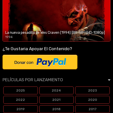
La nueva pesadilla de Wes Craven (1994) [BR-RIP] [HD-1080p]
1994
1080p/720p
¿Te Gustaria Apoyar El Contenido?
PELÍCULAS POR LANZAMIENTO
2025
2024
2023
2022
2021
2020
2019
2018
2017