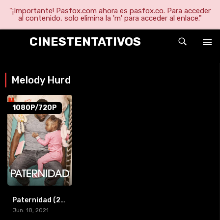
"¡Importante! Pasfox.com ahora es pasfox.co. Para acceder
al contenido, solo elimina la 'm' para acceder al enlace."
CINESTENTATIVOS
Melody Hurd
1080P/720P
Paternidad (2021) [BR-RIP] [HD-1080p]
Jun. 18, 2021