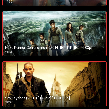
1988
Maze Runner: Correr o morir (2014) [BR-RIP] [HD-1080p]
2014
1080p/720p
Soy Leyenda (2007) [BR-RIP] [HD-1080p]
2007
1080p/720p