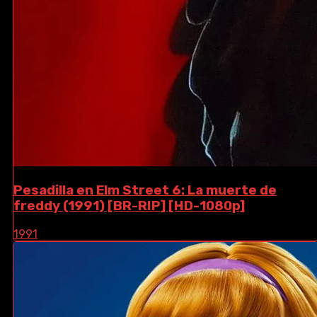
Pesadilla en Elm Street 6: La muerte de
freddy (1991) [BR-RIP] [HD-1080p]
1991