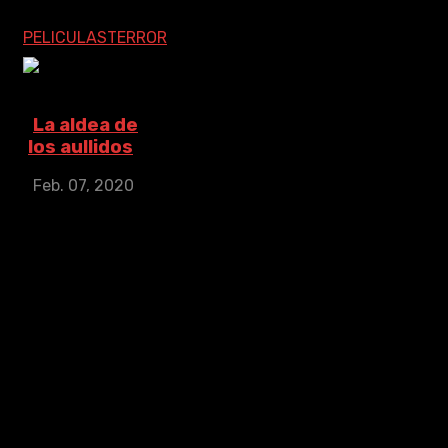
un niño de seis ...
PELICULAS
TERROR
La aldea de
los aullidos
Feb. 07, 2020
La aldea de los
aullidos
IMDb: 4.9
2020
108
min
Después de la
desaparición de su
hermano, una
joven psicóloga
visita un lugar
maldito y
embrujado
conocido como: