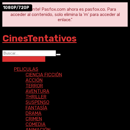
1080P/720P
1080P/720P
"¡Importante! Pasfox.com ahora es pasfox.co. Para
acceder al contenido, solo elimina la 'm' para acceder al
enlace."
CinesTentativos
Ingresar
Registrarse
PELICULAS
CIENCIA FICCIÓN
ACCIÓN
TERROR
AVENTURA
THRILLER
SUSPENSO
FANTASÍA
DRAMA
CRIMEN
COMEDIA
ANIMACIÓN