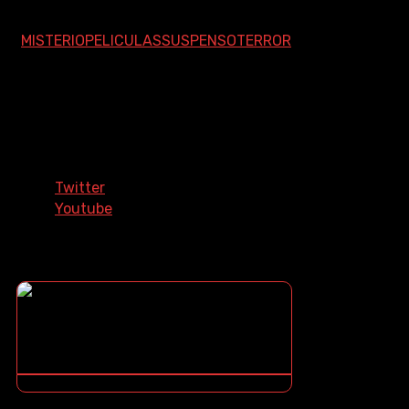
Pueblo de los
Aullidos. Su ...
MISTERIO
PELICULAS
SUSPENSO
TERROR
Síguenos En Nuestras Redes
Sociales
Twitter
Youtube
¿COMO DESCARGAR?
¿NO SABES COMO DESCARGAR? ¡TE ENSEÑO COMO!