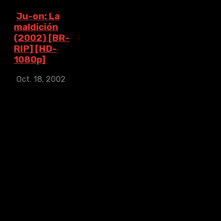
Ju-on: La
maldición
(2002) [BR-
RIP] [HD-
1080p]
Oct. 18, 2002
Ju-on: La
maldición (2002)
[BR-RIP] [HD-
1080p]
IMDb: 6.7
2002
92
min
Rika es una joven
que cuida a una
anciana en cuya
casa suceden
cosas muy
extrañas. Un día,
Rika encuentra en
el piso de arriba a