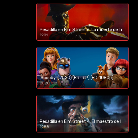
Pesadilla en Elm Street 6: La muerte de freddy (1991) [BR-RIP] [HD-1080p]
1991
¡Scooby! (2020) [BR-RIP] [HD-1080p]
2020
1080p/720p
Pesadilla en Elm Street 4: El maestro de los sueños (1988) [BR-RIP] [HD-1080p]
1988