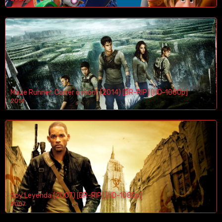
1080p/720p
Maze Runner: Correr o morir (2014) [BR-RIP] [HD-1080p]
2014
1080p/720p
Soy Leyenda (2007) [BR-RIP] [HD-1080p]
2007
1080p/720p