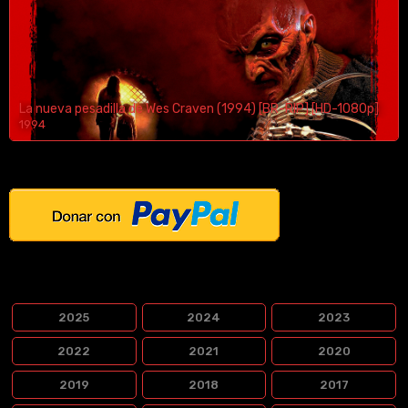
La nueva pesadilla de Wes Craven (1994) [BR-RIP] [HD-1080p]
1994
1080p/720p
¿Te Gustaria Apoyar El Contenido?
PELÍCULAS POR LANZAMIENTO
2025
2024
2023
2022
2021
2020
2019
2018
2017