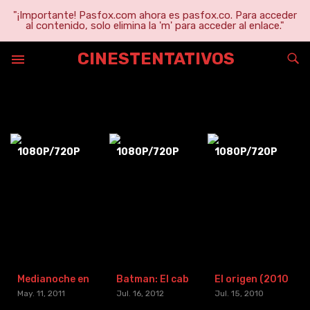
"¡Importante! Pasfox.com ahora es pasfox.co. Para acceder
al contenido, solo elimina la 'm' para acceder al enlace."
CINESTENTATIVOS
Marion Cotillard
1080P/720P
1080P/720P
1080P/720P
Medianoche en París (2020) [BR-RIP] [HD-1080p]
Batman: El caballero de la noche asciende (2012) [BR-RIP] [HD-1080p]
El origen (2010) [BR-RIP] [HD-1080p]
May. 11, 2011
Jul. 16, 2012
Jul. 15, 2010