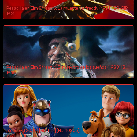
Pesadilla en Elm Street 6: La muerte de freddy (1991) [BR-RIP] [HD-1080p]
1991
Pesadilla en Elm Street 4: El maestro de los sueños (1988) [BR-RIP] [HD-1080p]
1988
¡Scooby! (2020) [BR-RIP] [HD-1080p]
2020