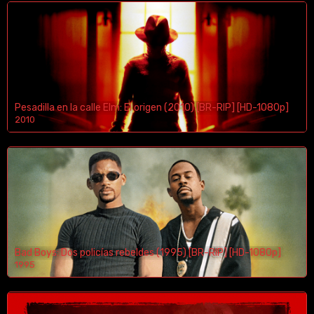
Pesadilla en la calle Elm: El origen (2010) [BR-RIP] [HD-1080p]
2010
1080p/720p
Bad Boys: Dos policías rebeldes (1995) [BR-RIP] [HD-1080p]
1995
1080p/720p