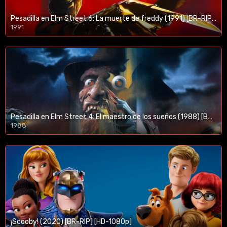
Pesadilla en Elm Street 6: La muerte de freddy (1991) [BR-RIP] [HD-1080p]
1991
Pesadilla en Elm Street 4: El maestro de los sueños (1988) [BR-RIP] [HD-1080p]
1988
¡Scooby! (2020) [BR-RIP] [HD-1080p]