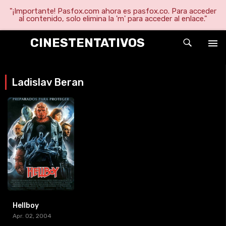
"¡Importante! Pasfox.com ahora es pasfox.co. Para acceder
al contenido, solo elimina la 'm' para acceder al enlace."
CINESTENTATIVOS
Ladislav Beran
Hellboy
Apr. 02, 2004