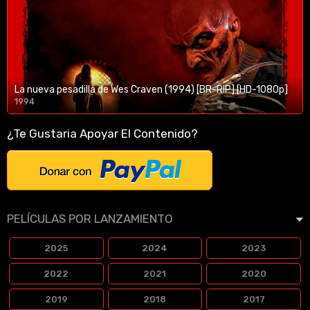
La nueva pesadilla de Wes Craven (1994) [BR-RIP] [HD-1080p]
1994
1080p/720p
¿Te Gustaria Apoyar El Contenido?
PELÍCULAS POR LANZAMIENTO
2025
2024
2023
2022
2021
2020
2019
2018
2017