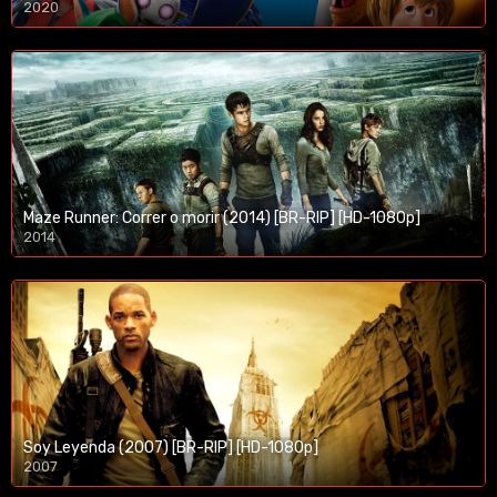
2020
1080p/720p
Maze Runner: Correr o morir (2014) [BR-RIP] [HD-1080p]
2014
1080p/720p
Soy Leyenda (2007) [BR-RIP] [HD-1080p]
2007
1080p/720p