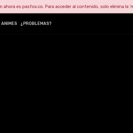
ahora es pasfox.co. Para acceder al contenido, solo elimina la 'm
ANIMES
¿PROBLEMAS?