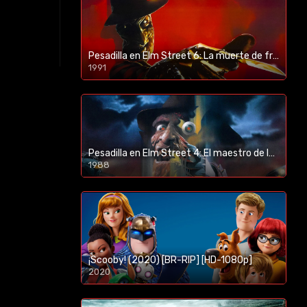
Pesadilla en Elm Street 6: La muerte de freddy (1991) [BR-RIP] [HD-1080p]
1991
Pesadilla en Elm Street 4: El maestro de los sueños (1988) [BR-RIP] [HD-1080p]
1988
¡Scooby! (2020) [BR-RIP] [HD-1080p]
2020
1080p/720p