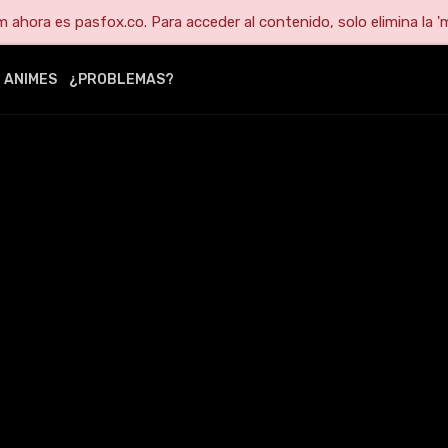
ahora es pasfox.co. Para acceder al contenido, solo elimina la 'm
ANIMES
¿PROBLEMAS?