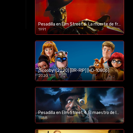
Pesadilla en Elm Street 6: La muerte de freddy (1991) [BR-RIP] [HD-1080p]
1991
¡Scooby! (2020) [BR-RIP] [HD-1080p]
2020
1080p/720p
Pesadilla en Elm Street 4: El maestro de los sueños (1988) [BR-RIP] [HD-1080p]
1988