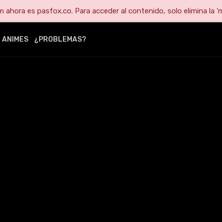
ahora es pasfox.co. Para acceder al contenido, solo elimina la 'm
ANIMES
¿PROBLEMAS?