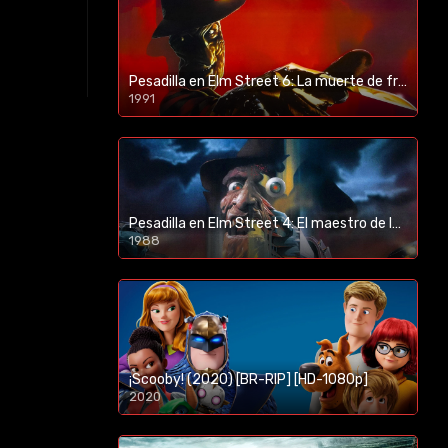
Pesadilla en Elm Street 6: La muerte de freddy (1991) [BR-RIP] [HD-1080p]
1991
Pesadilla en Elm Street 4: El maestro de los sueños (1988) [BR-RIP] [HD-1080p]
1988
¡Scooby! (2020) [BR-RIP] [HD-1080p]
2020
1080p/720p