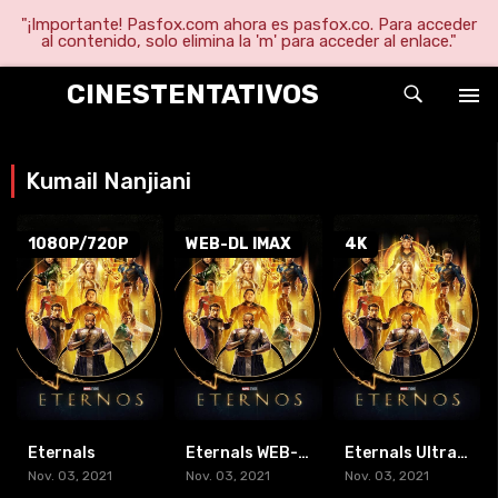
"¡Importante! Pasfox.com ahora es pasfox.co. Para acceder
al contenido, solo elimina la 'm' para acceder al enlace."
CINESTENTATIVOS
Kumail Nanjiani
1080P/720P
WEB-DL IMAX
4K
Eternals
Eternals WEB-DL IMAX
Eternals Ultra HD 4K
Nov. 03, 2021
Nov. 03, 2021
Nov. 03, 2021