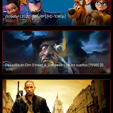
¡Scooby! (2020) [BR-RIP] [HD-1080p]
2020
1080p/720p
Pesadilla en Elm Street 4: El maestro de los sueños (1988) [BR-RIP] [HD-1080p]
1988