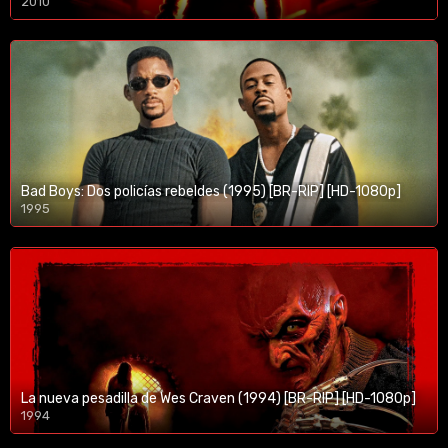
2010
1080p/720p
Bad Boys: Dos policías rebeldes (1995) [BR-RIP] [HD-1080p]
1995
1080p/720p
La nueva pesadilla de Wes Craven (1994) [BR-RIP] [HD-1080p]
1994
1080p/720p