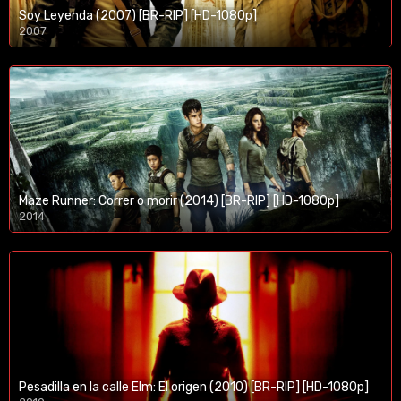
Soy Leyenda (2007) [BR-RIP] [HD-1080p]
2007
1080p/720p
Maze Runner: Correr o morir (2014) [BR-RIP] [HD-1080p]
2014
1080p/720p
Pesadilla en la calle Elm: El origen (2010) [BR-RIP] [HD-1080p]