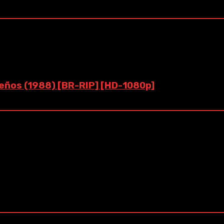
sueños (1988) [BR-RIP] [HD-1080p]