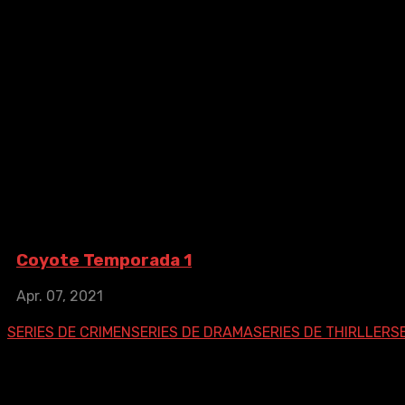
Coyote Temporada 1
Coyote Temporada 1
Apr. 07, 2021
2021
50 min
espués de 32 años como agente de la patrulla fronteriza, B
SERIES DE CRIMEN
SERIES DE DRAMA
SERIES DE THIRLLER
S
Síguenos En Nuestras Redes Sociale