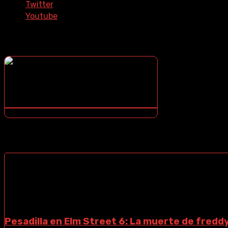
Twitter
Youtube
¿COMO DESCARGAR?
¿NO SABES COMO DESCARGAR? ¡TE ENSEÑO COMO!
CONTENIDOS DESTACADOS
Pesadilla en Elm Street 6: La muerte de fredd