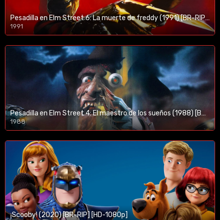
Pesadilla en Elm Street 6: La muerte de freddy (1991) [BR-RIP] [HD-1080p]
1991
Pesadilla en Elm Street 4: El maestro de los sueños (1988) [BR-RIP] [HD-1080p]
1988
¡Scooby! (2020) [BR-RIP] [HD-1080p]