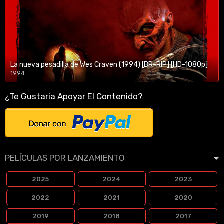
La nueva pesadilla de Wes Craven (1994) [BR-RIP] [HD-1080p]
1994
1080p/720p
¿Te Gustaria Apoyar El Contenido?
PELÍCULAS POR LANZAMIENTO
2025
2024
2023
2022
2021
2020
2019
2018
2017