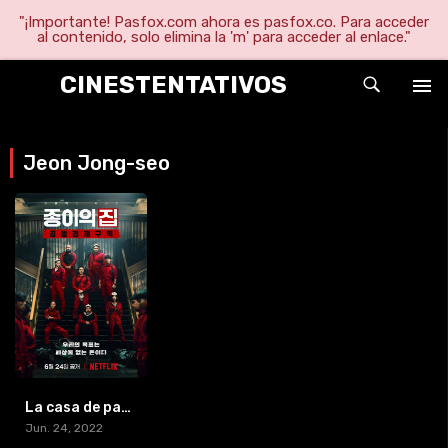
"¡Importante! Pasfox.com ahora es pasfox.co. Para acceder
al contenido, solo elimina la 'm' para acceder al enlace."
CINESTENTATIVOS
Jeon Jong-seo
La casa de papel: Corea Temporada 1 (2022)
Jun. 24, 2022