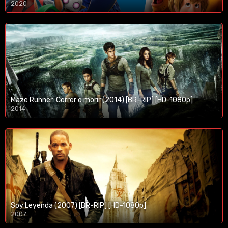
2020
1080p/720p
Maze Runner: Correr o morir (2014) [BR-RIP] [HD-1080p]
2014
1080p/720p
Soy Leyenda (2007) [BR-RIP] [HD-1080p]
2007
1080p/720p