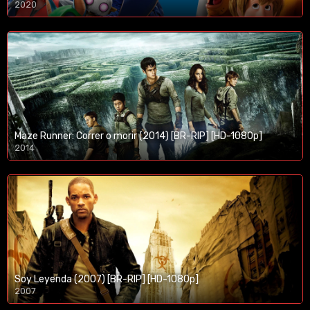
2020
1080p/720p
Maze Runner: Correr o morir (2014) [BR-RIP] [HD-1080p]
2014
1080p/720p
Soy Leyenda (2007) [BR-RIP] [HD-1080p]
2007
1080p/720p