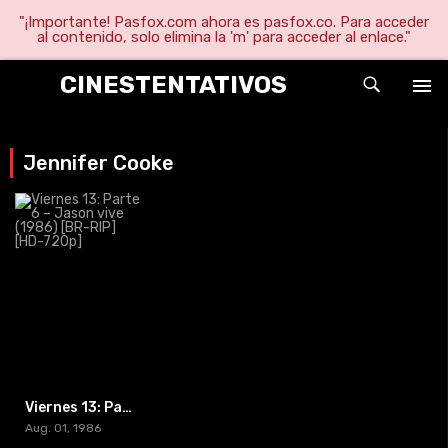
"¡Importante! Pasfox.com ahora es pasfox.co. Para acceder
al contenido, solo elimina la 'm' para acceder al enlace."
CINESTENTATIVOS
Jennifer Cooke
Viernes 13: Parte 6 – Jason vive (1986) [BR-RIP] [HD-720p]
Aug. 01, 1986