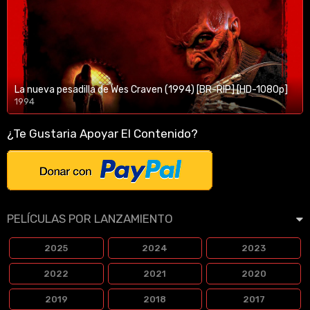
La nueva pesadilla de Wes Craven (1994) [BR-RIP] [HD-1080p]
1994
1080p/720p
¿Te Gustaria Apoyar El Contenido?
PELÍCULAS POR LANZAMIENTO
2025
2024
2023
2022
2021
2020
2019
2018
2017