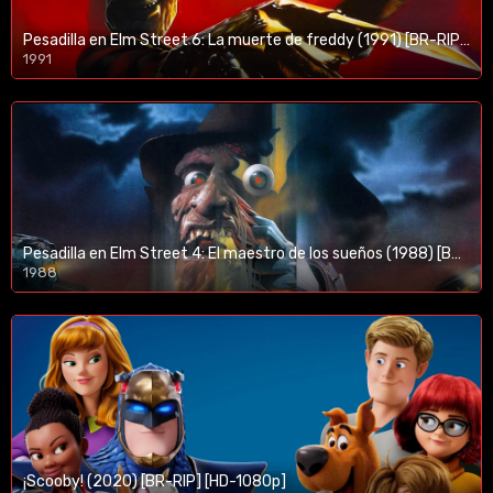
Pesadilla en Elm Street 6: La muerte de freddy (1991) [BR-RIP] [HD-1080p]
1991
Pesadilla en Elm Street 4: El maestro de los sueños (1988) [BR-RIP] [HD-1080p]
1988
¡Scooby! (2020) [BR-RIP] [HD-1080p]