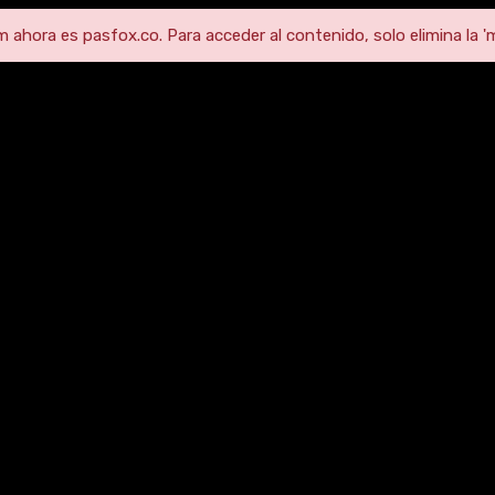
ahora es pasfox.co. Para acceder al contenido, solo elimina la 'm