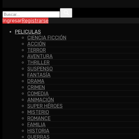
Ingresar
Registrarse
PELICULAS
CIENCIA FICCIÓN
ACCIÓN
TERROR
AVENTURA
THRILLER
SUSPENSO
FANTASÍA
DRAMA
CRIMEN
COMEDIA
ANIMACIÓN
SUPER HÉROES
MISTERIO
ROMANCE
FAMILIA
HISTORIA
GUERRAS