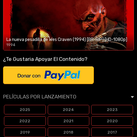
La nueva pesadilla de Wes Craven (1994) [BR-RIP] [HD-1080p]
1994
1080p/720p
¿Te Gustaria Apoyar El Contenido?
PELÍCULAS POR LANZAMIENTO
2025
2024
2023
2022
2021
2020
2019
2018
2017