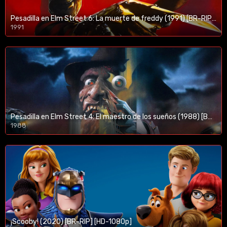
Pesadilla en Elm Street 6: La muerte de freddy (1991) [BR-RIP] [HD-1080p]
1991
Pesadilla en Elm Street 4: El maestro de los sueños (1988) [BR-RIP] [HD-1080p]
1988
¡Scooby! (2020) [BR-RIP] [HD-1080p]