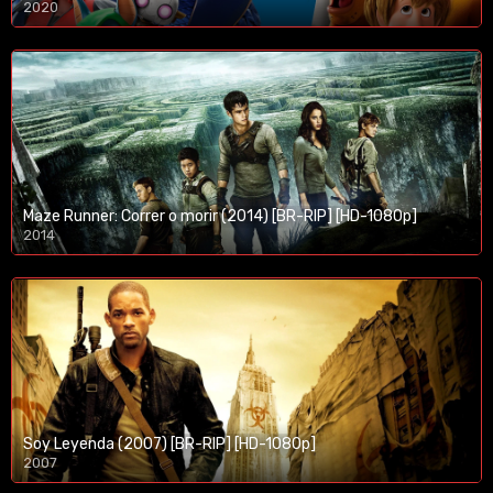
2020
1080p/720p
Maze Runner: Correr o morir (2014) [BR-RIP] [HD-1080p]
2014
1080p/720p
Soy Leyenda (2007) [BR-RIP] [HD-1080p]
2007
1080p/720p