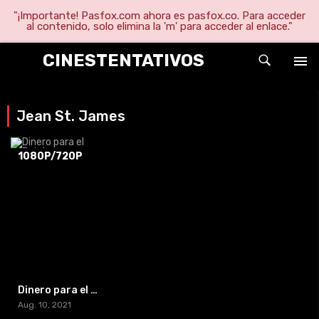
"¡Importante! Pasfox.com ahora es pasfox.co. Para acceder
al contenido, solo elimina la 'm' para acceder al enlace."
CINESTENTATIVOS
Jean St. James
1080P/720P
Dinero para el Bebé
Aug. 10, 2021