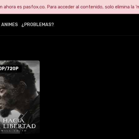
ahora es pasfox.co. Para acceder al contenido, solo elimina la 'm
ANIMES
¿PROBLEMAS?
0P/720P