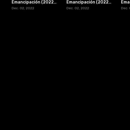
Emancipación (2022) ULTRAHD [WEB-DL 4K]
Emancipación (2022) [WEB-DL 1080p]
Dec. 02, 2022
Dec. 02, 2022
Dec. 