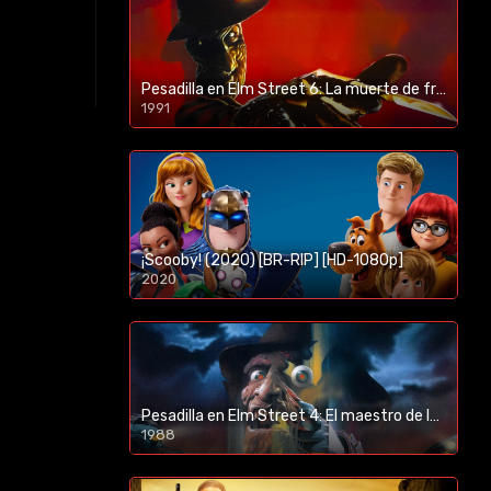
Pesadilla en Elm Street 6: La muerte de freddy (1991) [BR-RIP] [HD-1080p]
1991
¡Scooby! (2020) [BR-RIP] [HD-1080p]
2020
1080p/720p
Pesadilla en Elm Street 4: El maestro de los sueños (1988) [BR-RIP] [HD-1080p]
1988