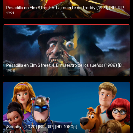
Pesadilla en Elm Street 6: La muerte de freddy (1991) [BR-RIP] [HD-1080p]
1991
Pesadilla en Elm Street 4: El maestro de los sueños (1988) [BR-RIP] [HD-1080p]
1988
¡Scooby! (2020) [BR-RIP] [HD-1080p]
2020