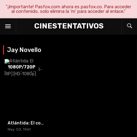
"¡Importante! Pasfox.com ahora es pasfox.co. Para acceder
al contenido, solo elimina la 'm' para acceder al enlace."
CINESTENTATIVOS
Jay Novello
1080P/720P
Atlántida: El continente perdido (1961) [BR-RIP] [HD-1080p]
May. 03, 1961