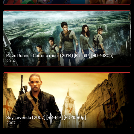
1080p/720p
Maze Runner: Correr o morir (2014) [BR-RIP] [HD-1080p]
2014
1080p/720p
Soy Leyenda (2007) [BR-RIP] [HD-1080p]
2007
1080p/720p