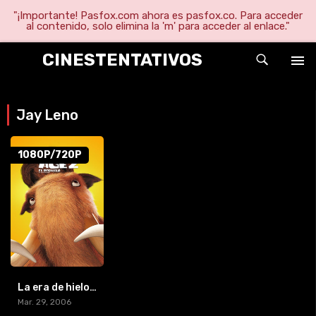
"¡Importante! Pasfox.com ahora es pasfox.co. Para acceder
al contenido, solo elimina la 'm' para acceder al enlace."
CINESTENTATIVOS
Jay Leno
1080P/720P
La era de hielo 2: El deshielo (2006) [BR-RIP] [HD-1080p]
Mar. 29, 2006