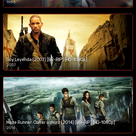
1988
Soy Leyenda (2007) [BR-RIP] [HD-1080p]
2007
1080p/720p
Maze Runner: Correr o morir (2014) [BR-RIP] [HD-1080p]
2014
1080p/720p