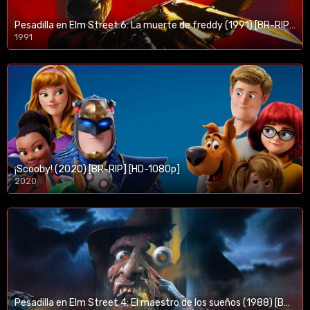
Pesadilla en Elm Street 6: La muerte de freddy (1991) [BR-RIP] [HD-1080p]
1991
¡Scooby! (2020) [BR-RIP] [HD-1080p]
2020
1080p/720p
Pesadilla en Elm Street 4: El maestro de los sueños (1988) [BR-RIP] [HD-1080p]