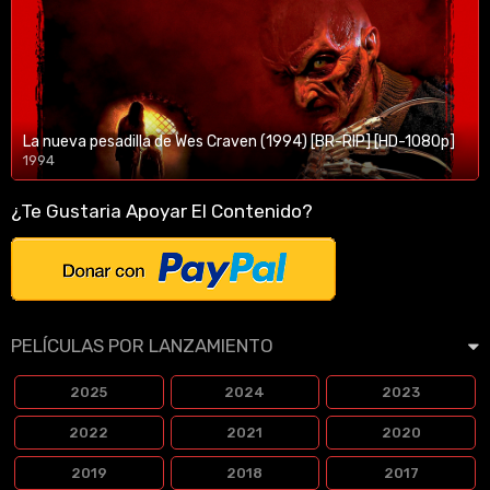
La nueva pesadilla de Wes Craven (1994) [BR-RIP] [HD-1080p]
1994
1080p/720p
¿Te Gustaria Apoyar El Contenido?
PELÍCULAS POR LANZAMIENTO
2025
2024
2023
2022
2021
2020
2019
2018
2017