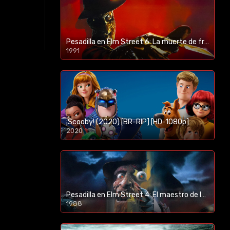
Pesadilla en Elm Street 6: La muerte de freddy (1991) [BR-RIP] [HD-1080p]
1991
¡Scooby! (2020) [BR-RIP] [HD-1080p]
2020
1080p/720p
Pesadilla en Elm Street 4: El maestro de los sueños (1988) [BR-RIP] [HD-1080p]
1988