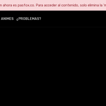
ahora es pasfox.co. Para acceder al contenido, solo elimina la 'm
ANIMES
¿PROBLEMAS?