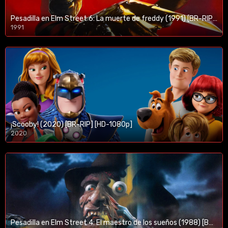
Pesadilla en Elm Street 6: La muerte de freddy (1991) [BR-RIP] [HD-1080p]
1991
¡Scooby! (2020) [BR-RIP] [HD-1080p]
2020
1080p/720p
Pesadilla en Elm Street 4: El maestro de los sueños (1988) [BR-RIP] [HD-1080p]