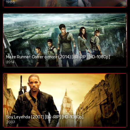
1988
Maze Runner: Correr o morir (2014) [BR-RIP] [HD-1080p]
2014
1080p/720p
Soy Leyenda (2007) [BR-RIP] [HD-1080p]
2007
1080p/720p