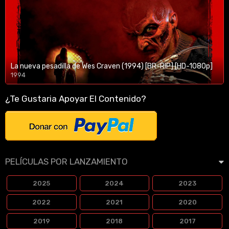
La nueva pesadilla de Wes Craven (1994) [BR-RIP] [HD-1080p]
1994
1080p/720p
¿Te Gustaria Apoyar El Contenido?
PELÍCULAS POR LANZAMIENTO
2025
2024
2023
2022
2021
2020
2019
2018
2017