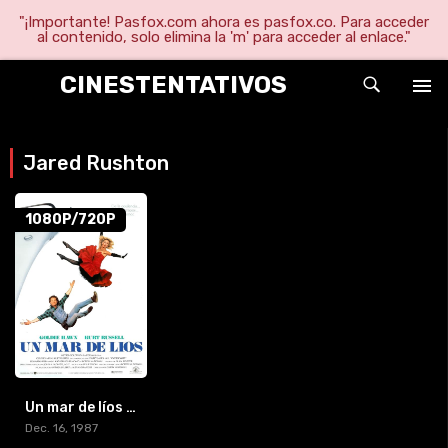
"¡Importante! Pasfox.com ahora es pasfox.co. Para acceder
al contenido, solo elimina la 'm' para acceder al enlace."
CINESTENTATIVOS
Jared Rushton
1080P/720P
Un mar de líos (1987) [BR-RIP] [HD-1080p]
Dec. 16, 1987