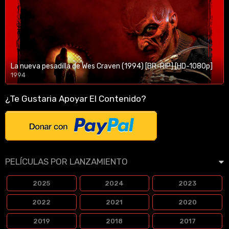
La nueva pesadilla de Wes Craven (1994) [BR-RIP] [HD-1080p]
1994
1080p/720p
¿Te Gustaria Apoyar El Contenido?
PELÍCULAS POR LANZAMIENTO
2025
2024
2023
2022
2021
2020
2019
2018
2017