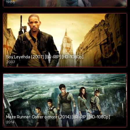
1988
Soy Leyenda (2007) [BR-RIP] [HD-1080p]
2007
1080p/720p
Maze Runner: Correr o morir (2014) [BR-RIP] [HD-1080p]
2014
1080p/720p