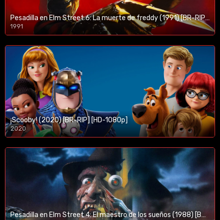
Pesadilla en Elm Street 6: La muerte de freddy (1991) [BR-RIP] [HD-1080p]
1991
¡Scooby! (2020) [BR-RIP] [HD-1080p]
2020
1080p/720p
Pesadilla en Elm Street 4: El maestro de los sueños (1988) [BR-RIP] [HD-1080p]