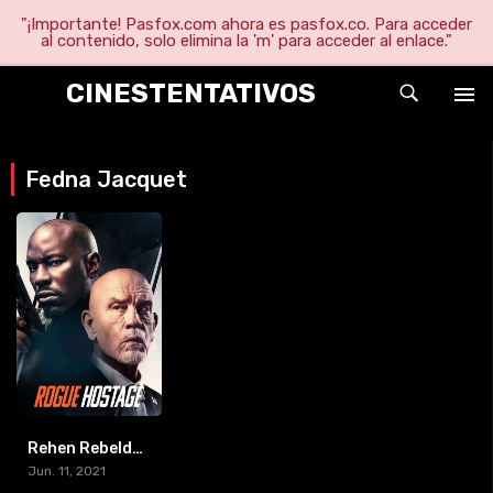
"¡Importante! Pasfox.com ahora es pasfox.co. Para acceder
al contenido, solo elimina la 'm' para acceder al enlace."
CINESTENTATIVOS
Fedna Jacquet
Rehen Rebelde (Rogue Hostage)
Jun. 11, 2021