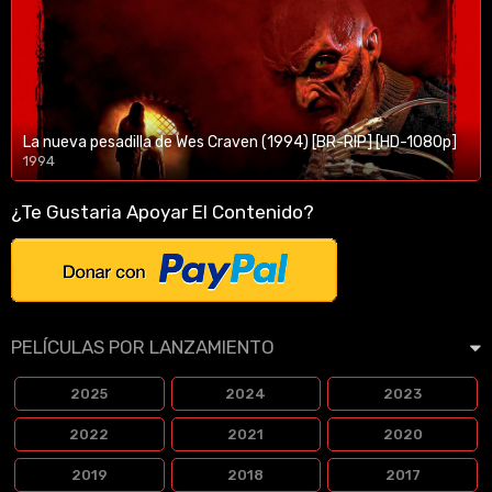
La nueva pesadilla de Wes Craven (1994) [BR-RIP] [HD-1080p]
1994
1080p/720p
¿Te Gustaria Apoyar El Contenido?
PELÍCULAS POR LANZAMIENTO
2025
2024
2023
2022
2021
2020
2019
2018
2017