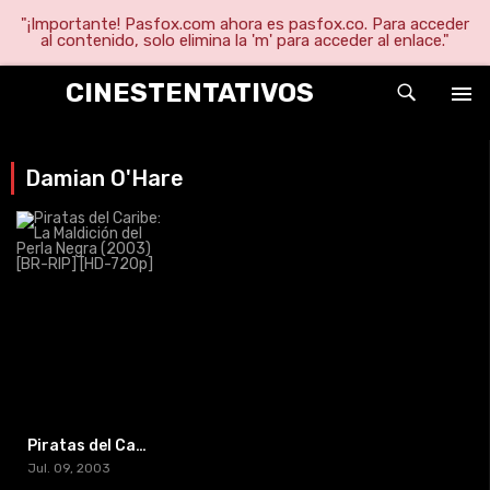
"¡Importante! Pasfox.com ahora es pasfox.co. Para acceder
al contenido, solo elimina la 'm' para acceder al enlace."
CINESTENTATIVOS
Damian O'Hare
Piratas del Caribe: La Maldición del Perla Negra (2003) [BR-RIP] [HD-720p]
Jul. 09, 2003