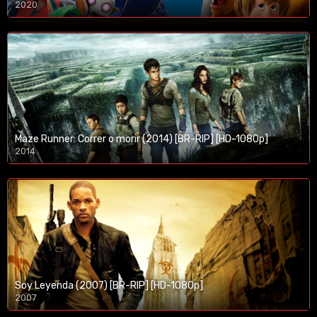
2020
1080p/720p
Maze Runner: Correr o morir (2014) [BR-RIP] [HD-1080p]
2014
1080p/720p
Soy Leyenda (2007) [BR-RIP] [HD-1080p]
2007
1080p/720p