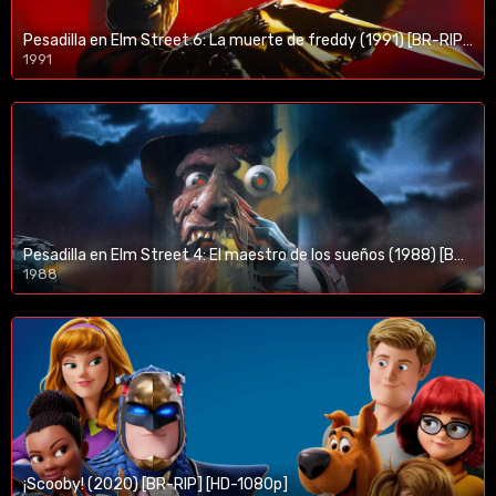
Pesadilla en Elm Street 6: La muerte de freddy (1991) [BR-RIP] [HD-1080p]
1991
Pesadilla en Elm Street 4: El maestro de los sueños (1988) [BR-RIP] [HD-1080p]
1988
¡Scooby! (2020) [BR-RIP] [HD-1080p]