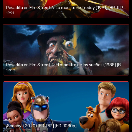
Pesadilla en Elm Street 6: La muerte de freddy (1991) [BR-RIP] [HD-1080p]
1991
Pesadilla en Elm Street 4: El maestro de los sueños (1988) [BR-RIP] [HD-1080p]
1988
¡Scooby! (2020) [BR-RIP] [HD-1080p]
2020