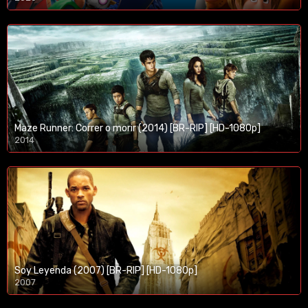
1080p/720p
Maze Runner: Correr o morir (2014) [BR-RIP] [HD-1080p]
2014
1080p/720p
Soy Leyenda (2007) [BR-RIP] [HD-1080p]
2007
1080p/720p