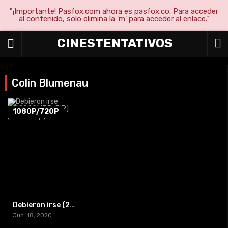
"¡Importante! Pasfox.com ahora es pasfox.co. Para acceder
al contenido, solo elimina la 'm' para acceder al enlace."
CINESTENTATIVOS
Colin Blumenau
1080P/720P
Debieron irse (2020) [BR-RIP] [HD-1080p]
Jun. 18, 2020