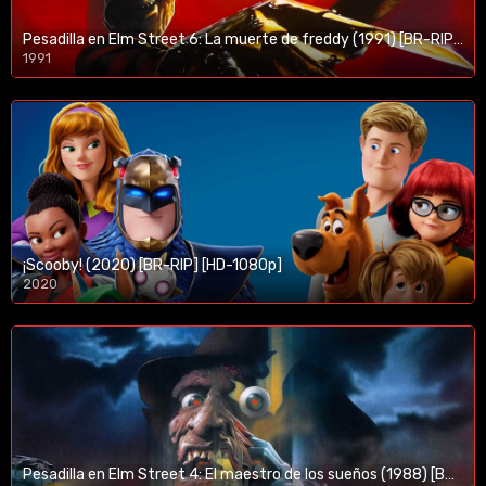
Pesadilla en Elm Street 6: La muerte de freddy (1991) [BR-RIP] [HD-1080p]
1991
¡Scooby! (2020) [BR-RIP] [HD-1080p]
2020
1080p/720p
Pesadilla en Elm Street 4: El maestro de los sueños (1988) [BR-RIP] [HD-1080p]