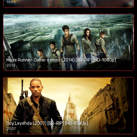
1988
Maze Runner: Correr o morir (2014) [BR-RIP] [HD-1080p]
2014
1080p/720p
Soy Leyenda (2007) [BR-RIP] [HD-1080p]
2007
1080p/720p