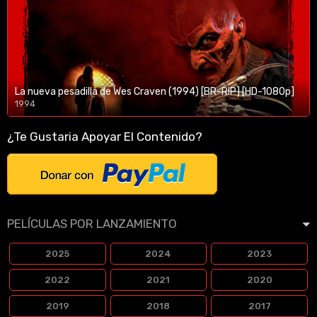
La nueva pesadilla de Wes Craven (1994) [BR-RIP] [HD-1080p]
1994
1080p/720p
¿Te Gustaria Apoyar El Contenido?
PELÍCULAS POR LANZAMIENTO
2025
2024
2023
2022
2021
2020
2019
2018
2017