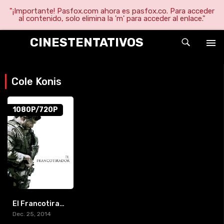
"¡Importante! Pasfox.com ahora es pasfox.co. Para acceder
al contenido, solo elimina la 'm' para acceder al enlace."
CINESTENTATIVOS
Cole Konis
1080P/720P
El Francotirador
Dec. 25, 2014