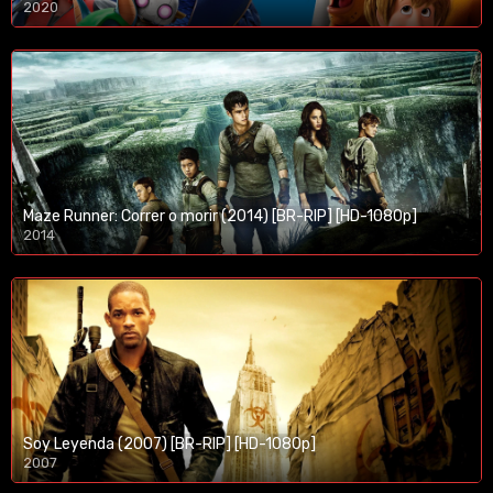
2020
1080p/720p
Maze Runner: Correr o morir (2014) [BR-RIP] [HD-1080p]
2014
1080p/720p
Soy Leyenda (2007) [BR-RIP] [HD-1080p]
2007
1080p/720p