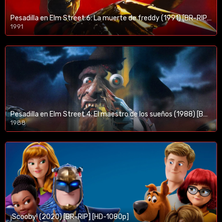
Pesadilla en Elm Street 6: La muerte de freddy (1991) [BR-RIP] [HD-1080p]
1991
Pesadilla en Elm Street 4: El maestro de los sueños (1988) [BR-RIP] [HD-1080p]
1988
¡Scooby! (2020) [BR-RIP] [HD-1080p]