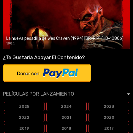
La nueva pesadilla de Wes Craven (1994) [BR-RIP] [HD-1080p]
1994
1080p/720p
¿Te Gustaria Apoyar El Contenido?
PELÍCULAS POR LANZAMIENTO
2025
2024
2023
2022
2021
2020
2019
2018
2017