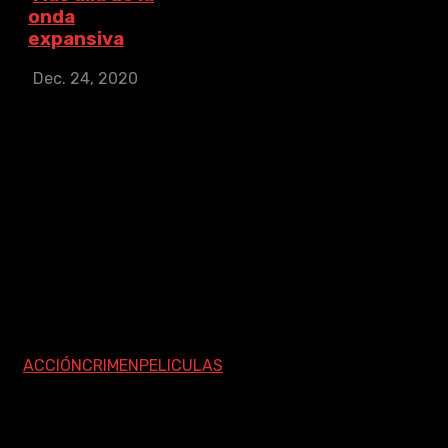
onda
expansiva
Dec. 24, 2020
Más allá de la
onda expansiva
IMDb: 6.6
2020
120
min
Poon Shing-Fung
(Andy Lau) es un
especialista en
desactivar bombas
que pierde las dos
piernas en un
desafortunado
incidente. Tres
años después, ...
ACCIÓN
CRIMEN
PELICULAS