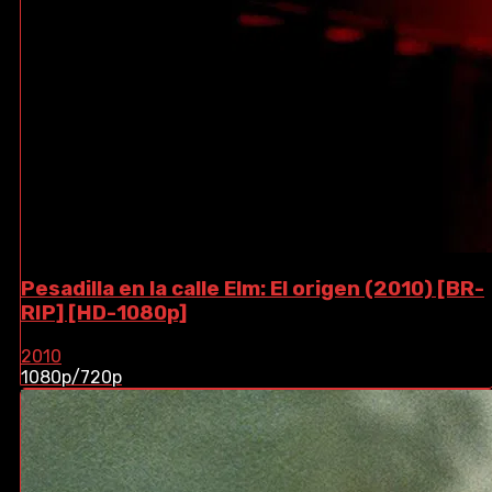
Pesadilla en la calle Elm: El origen (2010) [BR-
RIP] [HD-1080p]
2010
1080p/720p