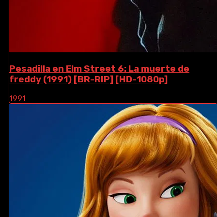
Pesadilla en Elm Street 6: La muerte de
freddy (1991) [BR-RIP] [HD-1080p]
1991