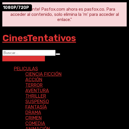
1080P/720P
"¡Importante! Pasfox.com ahora es pasfox.co. Para
acceder al contenido, solo elimina la 'm' para acceder al
enlace."
CinesTentativos
Ingresar
Registrarse
PELICULAS
CIENCIA FICCIÓN
ACCIÓN
TERROR
AVENTURA
THRILLER
SUSPENSO
FANTASÍA
DRAMA
CRIMEN
COMEDIA
ANIMACIÓN