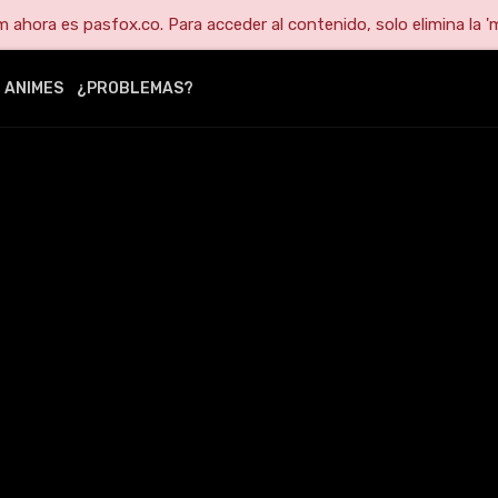
ahora es pasfox.co. Para acceder al contenido, solo elimina la 'm
ANIMES
¿PROBLEMAS?