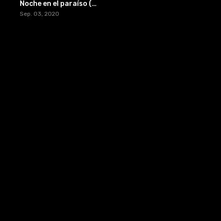
Noche en el paraíso (2020) [BR-RIP] [HD-1080p]
Sep. 03, 2020