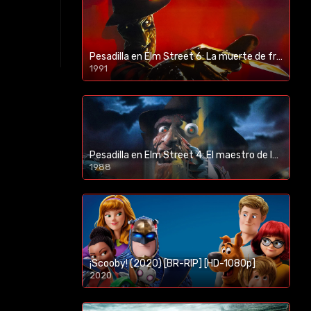
Pesadilla en Elm Street 6: La muerte de freddy (1991) [BR-RIP] [HD-1080p]
1991
Pesadilla en Elm Street 4: El maestro de los sueños (1988) [BR-RIP] [HD-1080p]
1988
¡Scooby! (2020) [BR-RIP] [HD-1080p]
2020
1080p/720p