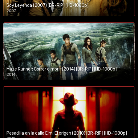
Soy Leyenda (2007) [BR-RIP] [HD-1080p]
2007
1080p/720p
Maze Runner: Correr o morir (2014) [BR-RIP] [HD-1080p]
2014
1080p/720p
Pesadilla en la calle Elm: El origen (2010) [BR-RIP] [HD-1080p]