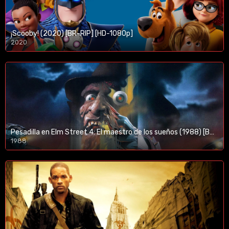
¡Scooby! (2020) [BR-RIP] [HD-1080p]
2020
1080p/720p
Pesadilla en Elm Street 4: El maestro de los sueños (1988) [BR-RIP] [HD-1080p]
1988