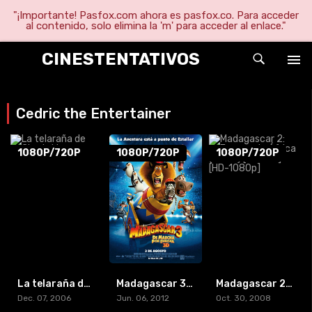
"¡Importante! Pasfox.com ahora es pasfox.co. Para acceder
al contenido, solo elimina la 'm' para acceder al enlace."
CINESTENTATIVOS
Cedric the Entertainer
1080P/720P
1080P/720P
1080P/720P
La telaraña de Charlotte
Madagascar 3: Los Fugitivos (2012) [BR-RIP] [HD-1080p]
Madagascar 2: Escape de África (2008) [BR-RIP] [HD-1080p]
Dec. 07, 2006
Jun. 06, 2012
Oct. 30, 2008